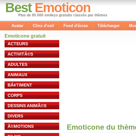
Best
Emoticon
Plus de 95 000 smileys gratuits classés par thèmes
Avatar
Clins d'oeil
Fond d'écran
Télécharger
Mod
Emoticone gratuit
ACTEURS
ACTIVITÃ©S
ADULTES
ANIMAUX
BÃ¢TIMENT
CORPS
DESSINS ANIMÃ©S
DIVERS
Emoticone du thèm
Ã©MOTIONS