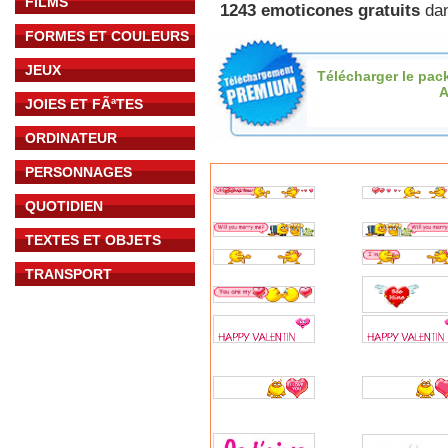
FILMS
1243 emoticones gratuits
dan
FORMES ET COULEURS
JEUX
Télécharger le pac
A
JOIES ET FÃªTES
ORDINATEUR
PERSONNAGES
QUOTIDIEN
TEXTES ET OBJETS
TRANSPORT